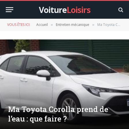
Voiture
Loisirs
VOUS ÊTES ICI:
Accueil
Entretien mécanique
Ma Toyota Corolla prend de l’eau : que faire ?
»
»
Ma Toyota Corolla prend de
l’eau : que faire ?