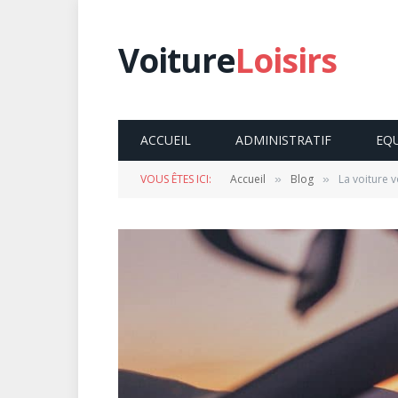
Voiture
Loisirs
ACCUEIL
ADMINISTRATIF
EQ
VOUS ÊTES ICI:
Accueil
Blog
La voiture v
»
»