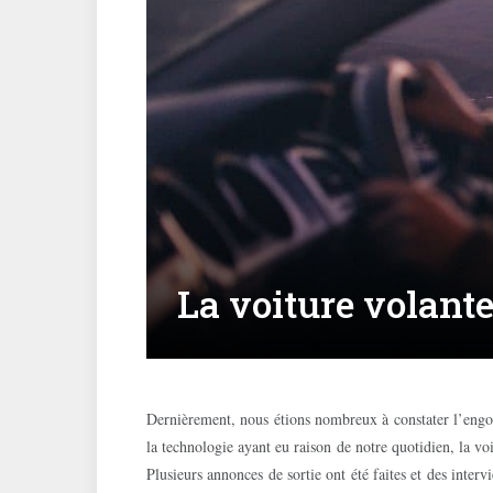
La voiture volante 
Dernièrement, nous étions nombreux à constater l’engoue
la technologie ayant eu raison de notre quotidien, la vo
Plusieurs annonces de sortie ont été faites et des inter