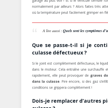
garage au plus vite ! Et si le véhicule semble fo
normalement par ailleurs ? Alors faites très att
où la température peut facilement grimper en flèc
A lire aussi :
Quels sont les symptômes d’
Que se passe-t-il si je con
culasse défectueux ?
Si le joint est complètement défectueux, le liqu
dans le moteur. Cela entraîne une surchauffe et
rapidement, elle peut provoquer de
graves do
dans la culasse
. Pire encore, si des gaz s’infi
conditions se grippera complètement !
Dois-je remplacer d’autres p