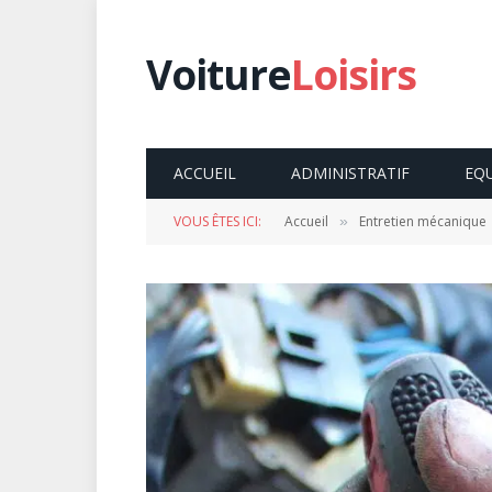
Voiture
Loisirs
ACCUEIL
ADMINISTRATIF
EQ
VOUS ÊTES ICI:
Accueil
Entretien mécanique
»