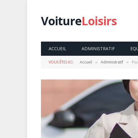
Voiture
Loisirs
ACCUEIL
ADMINISTRATIF
EQ
VOUS ÊTES ICI:
Accueil
Administratif
Pou
»
»