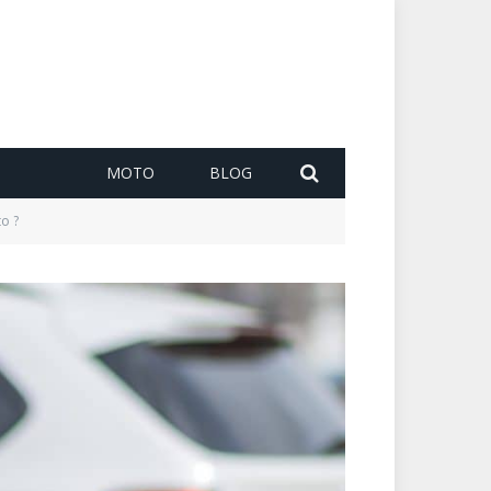
MOTO
BLOG
o ?