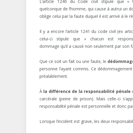
L’article 1240 du Code civil stipule que « t
quelconque de l’homme, qui cause à autrui un
oblige celui par la faute duquel il est arrivé à le r
Il y a encore l’article 1241 du code civil (ex arti
celui-ci stipule que « chacun est respon
dommage qu’il a causé non seulement par son fa
Que ce soit un fait ou une faute, le
dédommage
personne l’ayant commis. Ce dédommagement se f
préalablement.
À
la différence de la responsabi
lité pénale
q
carcérale (peine de prison). Mais celle-ci s’ap
responsabilité pénale est personnelle et donc pa
Lorsque l’incident est grave, les deux responsabil