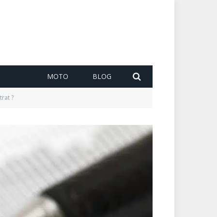
MOTO
BLOG
rat ?