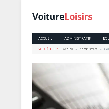
Voiture
Loisirs
ACCUEIL
ADMINISTRATIF
EQ
VOUS ÊTES ICI:
Accueil
Administratif
Com
»
»