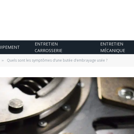
ENTRETIEN
ENTRETIEN
UIPEMENT
CARROSSERIE
MÉCANIQUE
Quels sont les symptômes d’une butée d’embrayage usée ?
»