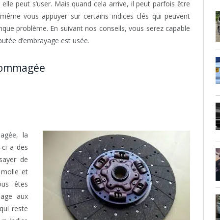
lle peut s’user. Mais quand cela arrive, il peut parfois être
d même vous appuyer sur certains indices clés qui peuvent
onque problème. En suivant nos conseils, vous serez capable
 butée d’embrayage est usée.
ndommagée
agée, la
-ci a des
ssayer de
 molle et
ous êtes
sage aux
qui reste