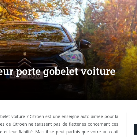
eur porte gobelet voiture
belet voiture ? Citroën est une enseigne auto aimée pour la
ires de Citroën ne tarissent pas de flatteries concernant ces
et leur fiabilité. Mais il se peut parfois que votre auto ait