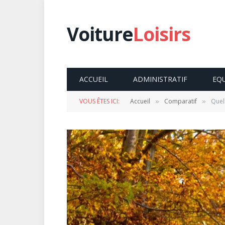
Voiture
Loisirs
ACCUEIL
ADMINISTRATIF
EQ
VOUS ÊTES ICI:
Accueil
Comparatif
Quell
»
»